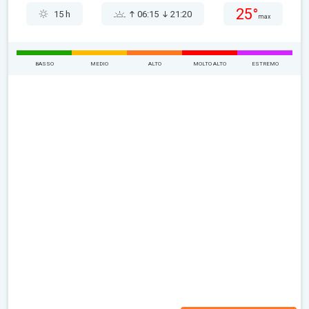
25°
15 h
06:15
21:20
max
BASSO
MEDIO
ALTO
MOLTO ALTO
ESTREMO