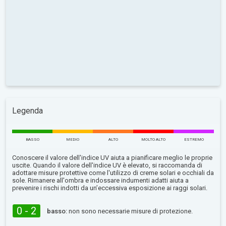
Legenda
BASSO
MEDIO
ALTO
MOLTO ALTO
ESTREMO
Conoscere il valore dell'indice UV aiuta a pianificare meglio le proprie
uscite. Quando il valore dell'indice UV è elevato, si raccomanda di
adottare misure protettive come l'utilizzo di creme solari e occhiali da
sole. Rimanere all'ombra e indossare indumenti adatti aiuta a
prevenire i rischi indotti da un’eccessiva esposizione ai raggi solari.
0 - 2
basso:
non sono necessarie misure di protezione.