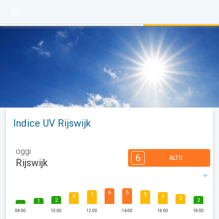
Indice UV Rijswijk
oggi
6
ALTO
Rijswijk
6
6
5
5
4
4
3
2
2
1
08:00
10:00
12:00
14:00
16:00
18:00