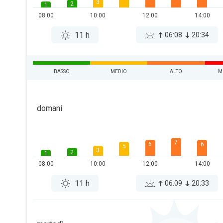
3
2
1
08:00
10:00
12:00
14:00
11 h
06:08
20:34
BASSO
MEDIO
ALTO
M
domani
7
6
6
5
3
2
1
08:00
10:00
12:00
14:00
11 h
06:09
20:33