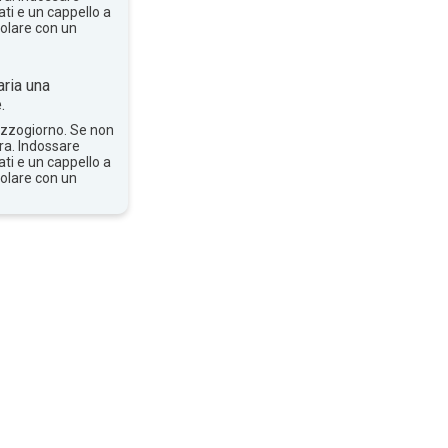
ti e un cappello a
solare con un
ria una
.
mezzogiorno. Se non
bra. Indossare
ti e un cappello a
solare con un