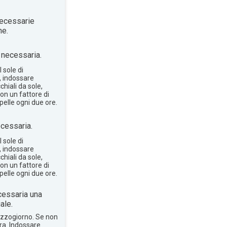
ecessarie
ne.
necessaria.
 sole di
, indossare
hiali da sole,
on un fattore di
pelle ogni due ore.
cessaria.
 sole di
, indossare
hiali da sole,
on un fattore di
pelle ogni due ore.
essaria una
ale.
mezzogiorno. Se non
bra. Indossare