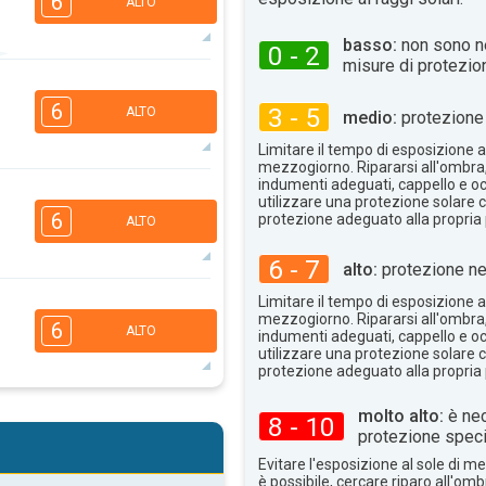
6
ALTO
basso:
non sono n
0 - 2
misure di protezio
4
3
1
1
6
3 - 5
ALTO
medio:
protezione 
16:00
18:00
Limitare il tempo di esposizione al
35°
max
mezzogiorno. Ripararsi all'ombra
indumenti adeguati, cappello e occ
3
utilizzare una protezione solare c
2
1
1
6
protezione adeguato alla propria 
ALTO
16:00
18:00
6 - 7
35°
alto:
protezione ne
max
5
Limitare il tempo di esposizione al
4
2
1
mezzogiorno. Ripararsi all'ombra
6
ALTO
indumenti adeguati, cappello e occ
16:00
18:00
utilizzare una protezione solare c
protezione adeguato alla propria 
35°
max
5
molto alto:
è nec
4
8 - 10
2
1
protezione speci
16:00
18:00
Evitare l'esposizione al sole di 
è possibile, cercare riparo all'om