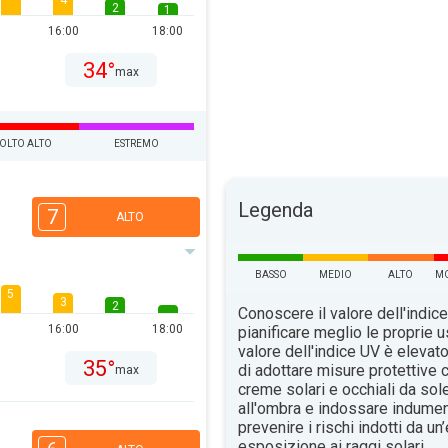
4
2
1
16:00
18:00
34°
max
OLTO ALTO
ESTREMO
Legenda
7
ALTO
BASSO
MEDIO
ALTO
MO
5
3
2
Conoscere il valore dell'indice
16:00
18:00
pianificare meglio le proprie u
valore dell'indice UV è elevat
35°
di adottare misure protettive c
max
creme solari e occhiali da sol
all'ombra e indossare indument
prevenire i rischi indotti da u
esposizione ai raggi solari.