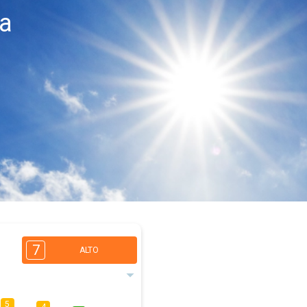
da
7
ALTO
5