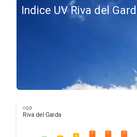
Indice UV Riva del Gar
oggi
Riva del Garda
7
7
7
5