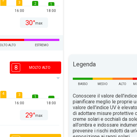
5
3
2
1
16:00
18:00
30°
max
OLTO ALTO
ESTREMO
Legenda
8
MOLTO ALTO
BASSO
MEDIO
ALTO
MO
4
3
Conoscere il valore dell'indice
1
pianificare meglio le proprie u
16:00
18:00
valore dell'indice UV è elevat
di adottare misure protettive c
29°
max
creme solari e occhiali da sol
all'ombra e indossare indument
prevenire i rischi indotti da u
esposizione ai raggi solari.