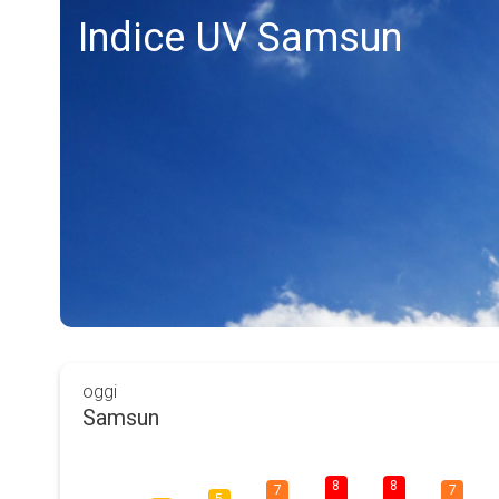
Indice UV Samsun
oggi
Samsun
8
8
7
7