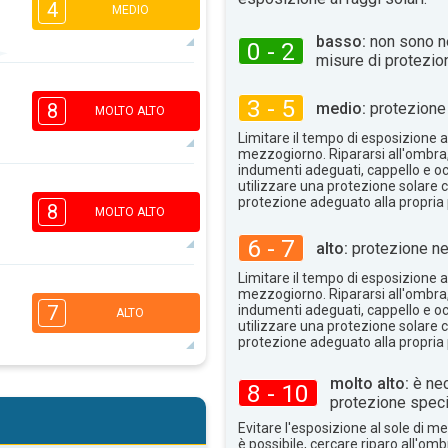
4
MEDIO
basso:
non sono n
0 - 2
misure di protezio
2
2
1
3 - 5
medio:
protezione 
8
16:00
18:00
MOLTO ALTO
Limitare il tempo di esposizione al
28°
max
mezzogiorno. Ripararsi all'ombra
indumenti adeguati, cappello e occ
utilizzare una protezione solare c
5
3
protezione adeguato alla propria 
1
8
MOLTO ALTO
16:00
18:00
6 - 7
alto:
protezione ne
30°
max
Limitare il tempo di esposizione al
5
mezzogiorno. Ripararsi all'ombra
3
2
1
7
indumenti adeguati, cappello e occ
ALTO
utilizzare una protezione solare c
16:00
18:00
protezione adeguato alla propria 
29°
max
molto alto:
è nec
8 - 10
5
3
protezione speci
2
1
16:00
18:00
Evitare l'esposizione al sole di 
è possibile, cercare riparo all'om