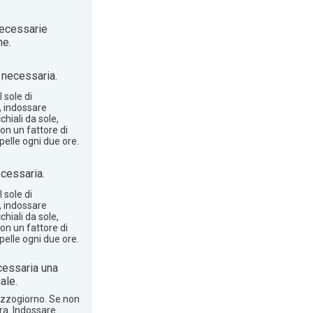
ecessarie
ne.
necessaria.
 sole di
, indossare
hiali da sole,
on un fattore di
pelle ogni due ore.
cessaria.
 sole di
, indossare
hiali da sole,
on un fattore di
pelle ogni due ore.
essaria una
ale.
mezzogiorno. Se non
bra. Indossare