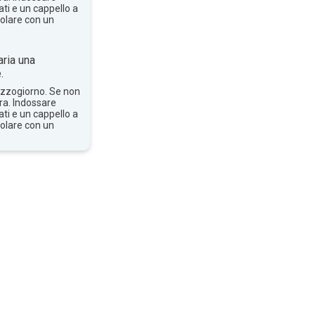
ti e un cappello a
solare con un
ria una
.
mezzogiorno. Se non
bra. Indossare
ti e un cappello a
solare con un