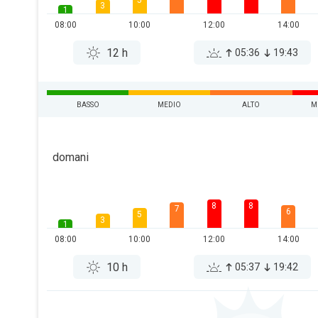
5
3
1
08:00
10:00
12:00
14:00
12 h
05:36
19:43
BASSO
MEDIO
ALTO
M
domani
8
8
7
6
5
3
1
08:00
10:00
12:00
14:00
10 h
05:37
19:42