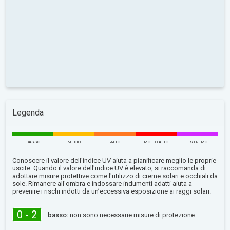
Legenda
BASSO
MEDIO
ALTO
MOLTO ALTO
ESTREMO
Conoscere il valore dell'indice UV aiuta a pianificare meglio le proprie
uscite. Quando il valore dell'indice UV è elevato, si raccomanda di
adottare misure protettive come l'utilizzo di creme solari e occhiali da
sole. Rimanere all'ombra e indossare indumenti adatti aiuta a
prevenire i rischi indotti da un’eccessiva esposizione ai raggi solari.
0 - 2
basso:
non sono necessarie misure di protezione.