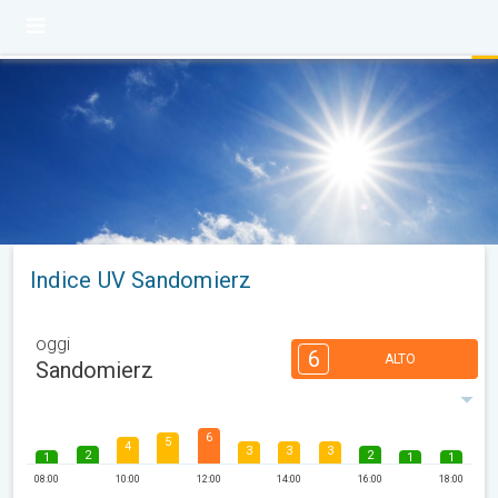
Indice UV Sandomierz
oggi
6
ALTO
Sandomierz
6
5
4
3
3
3
2
2
1
1
1
08:00
10:00
12:00
14:00
16:00
18:00