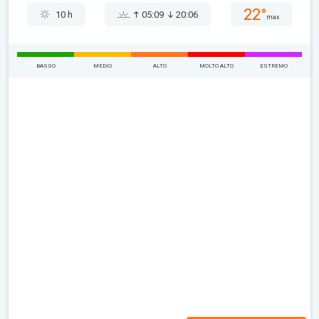
22°
10 h
05:09
20:06
max
BASSO
MEDIO
ALTO
MOLTO ALTO
ESTREMO