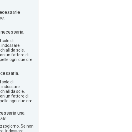
ecessarie
ne.
necessaria.
 sole di
, indossare
hiali da sole,
on un fattore di
pelle ogni due ore.
cessaria.
 sole di
, indossare
hiali da sole,
on un fattore di
pelle ogni due ore.
essaria una
ale.
mezzogiorno. Se non
bra. Indossare