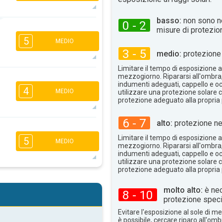
basso:
non sono n
0 - 2
3
3
2
1
misure di protezio
16:00
18:00
5
MEDIO
3 - 5
medio:
protezione 
20°
max
Limitare il tempo di esposizione al
mezzogiorno. Ripararsi all'ombra
4
3
2
1
indumenti adeguati, cappello e occ
4
MEDIO
utilizzare una protezione solare c
16:00
18:00
protezione adeguato alla propria 
26°
max
6 - 7
alto:
protezione ne
3
Limitare il tempo di esposizione al
5
16:00
18:00
MEDIO
mezzogiorno. Ripararsi all'ombra
indumenti adeguati, cappello e occ
26°
max
utilizzare una protezione solare c
protezione adeguato alla propria 
4
2
2
1
molto alto:
è nec
8 - 10
16:00
18:00
protezione speci
19°
Evitare l'esposizione al sole di 
max
è possibile, cercare riparo all'om