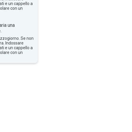
ti e un cappello a
solare con un
ria una
.
mezzogiorno. Se non
bra. Indossare
ti e un cappello a
solare con un