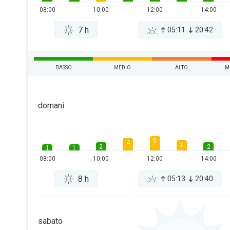
08:00
10:00
12:00
14:00
7 h
05:11
20:42
BASSO
MEDIO
ALTO
M
domani
5
4
3
2
2
1
1
08:00
10:00
12:00
14:00
8 h
05:13
20:40
sabato