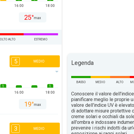
16:00
18:00
25°
max
OLTO ALTO
ESTREMO
5
MEDIO
Legenda
BASSO
MEDIO
ALTO
MO
1
1
16:00
18:00
Conoscere il valore dell'indice
pianificare meglio le proprie u
19°
valore dell'indice UV è elevat
max
di adottare misure protettive c
creme solari e occhiali da sol
all'ombra e indossare indument
3
prevenire i rischi indotti da u
MEDIO
esposizione ai raggi solari.