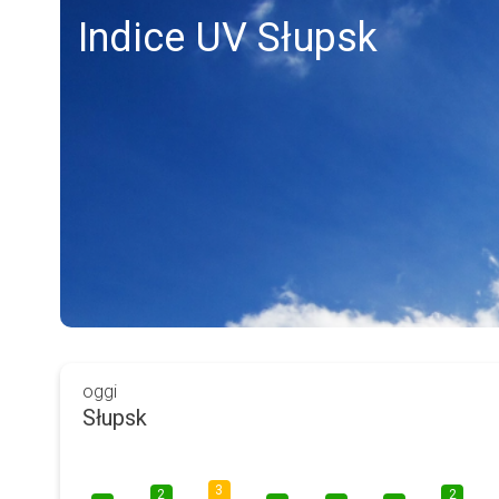
Indice UV Słupsk
oggi
Słupsk
3
2
2