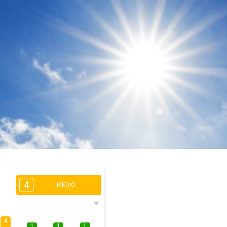
4
MEDIO
4
1
1
1