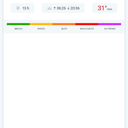
31°
13 h
06:26
20:36
max
BASSO
MEDIO
ALTO
MOLTO ALTO
ESTREMO