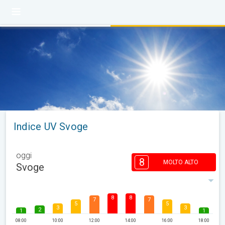
Indice UV Svoge
oggi
8
MOLTO ALTO
Svoge
8
8
7
7
5
5
3
3
2
1
1
08:00
10:00
12:00
14:00
16:00
18:00