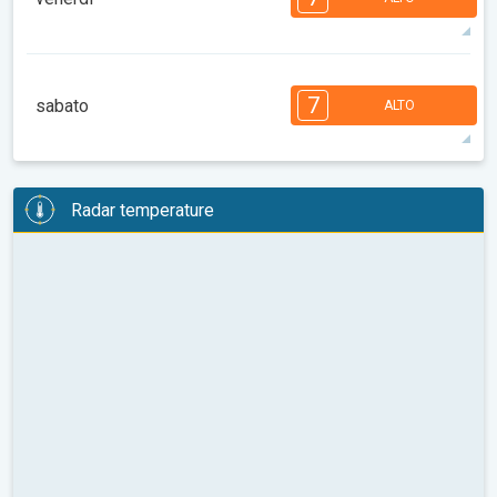
27°
5 h
06:30
20:32
max
7
7
7
6
5
4
3
3
2
2
7
sabato
ALTO
08:00
10:00
12:00
14:00
16:00
18:00
27°
11 h
06:31
20:30
max
7
7
7
6
6
4
4
3
3
2
2
Radar temperature
08:00
10:00
12:00
14:00
16:00
18:00
27°
14 h
06:32
20:29
max