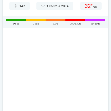
32°
14 h
05:32
20:06
max
BASSO
MEDIO
ALTO
MOLTO ALTO
ESTREMO