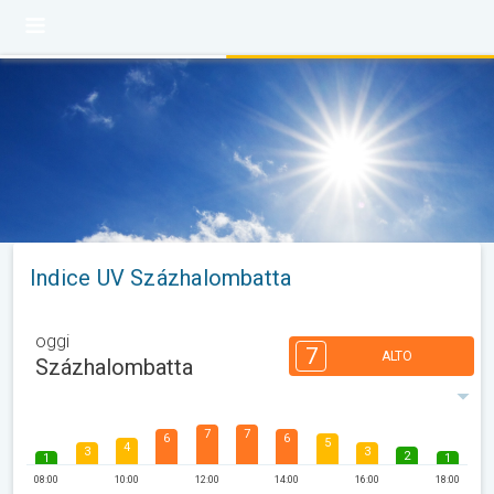
Indice UV Százhalombatta
oggi
7
ALTO
Százhalombatta
7
7
6
6
5
4
3
3
2
1
1
08:00
10:00
12:00
14:00
16:00
18:00