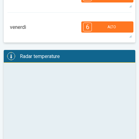
08:00
10:00
12:00
14:00
16:00
18:00
31°
14 h
05:36
20:01
max
7
7
6
6
5
4
3
2
2
1
1
6
venerdì
ALTO
08:00
10:00
12:00
14:00
16:00
18:00
30°
14 h
05:37
19:59
max
6
6
6
5
5
4
3
3
2
2
1
Radar temperature
08:00
10:00
12:00
14:00
16:00
18:00
31°
14 h
05:38
19:57
max