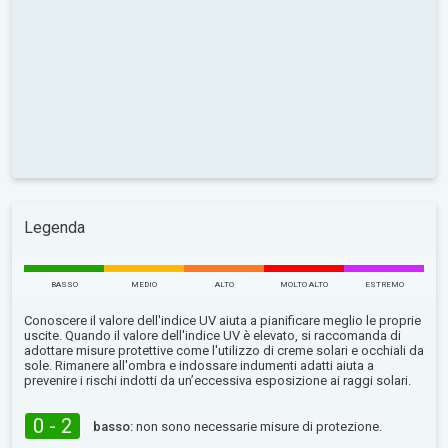
Legenda
BASSO
MEDIO
ALTO
MOLTO ALTO
ESTREMO
Conoscere il valore dell'indice UV aiuta a pianificare meglio le proprie
uscite. Quando il valore dell'indice UV è elevato, si raccomanda di
adottare misure protettive come l'utilizzo di creme solari e occhiali da
sole. Rimanere all'ombra e indossare indumenti adatti aiuta a
prevenire i rischi indotti da un’eccessiva esposizione ai raggi solari.
0 - 2
basso:
non sono necessarie misure di protezione.