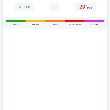
29°
11 h
max
BASSO
MEDIO
ALTO
MOLTO ALTO
ESTREMO