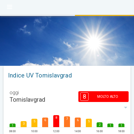
Indice UV Tomislavgrad
oggi
8
MOLTO ALTO
Tomislavgrad
8
7
6
6
5
5
3
2
1
1
1
08:00
10:00
12:00
14:00
16:00
18:00