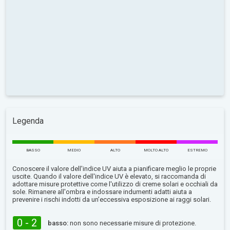
Legenda
BASSO
MEDIO
ALTO
MOLTO ALTO
ESTREMO
Conoscere il valore dell'indice UV aiuta a pianificare meglio le proprie
uscite. Quando il valore dell'indice UV è elevato, si raccomanda di
adottare misure protettive come l'utilizzo di creme solari e occhiali da
sole. Rimanere all'ombra e indossare indumenti adatti aiuta a
prevenire i rischi indotti da un’eccessiva esposizione ai raggi solari.
0 - 2
basso:
non sono necessarie misure di protezione.