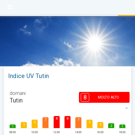
Indice UV Tutin
domani
8
MOLTO ALTO
Tutin
8
8
7
7
5
5
3
3
2
1
1
08:00
10:00
12:00
14:00
16:00
18:00