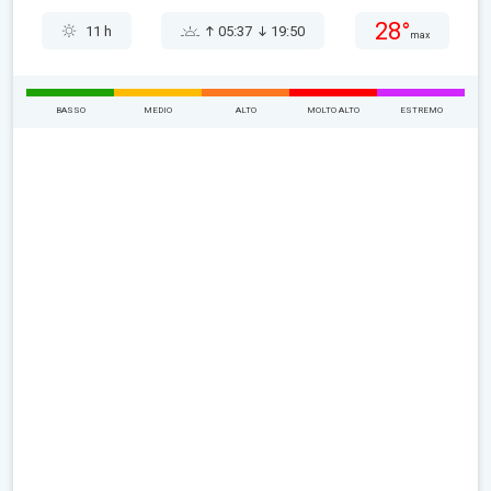
28°
11 h
05:37
19:50
max
BASSO
MEDIO
ALTO
MOLTO ALTO
ESTREMO