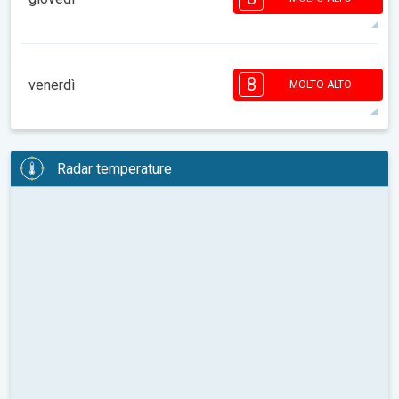
08:00
10:00
12:00
14:00
16:00
18:00
29°
11 h
05:41
19:45
max
8
8
7
6
6
5
4
3
3
2
8
1
venerdì
MOLTO ALTO
08:00
10:00
12:00
14:00
16:00
18:00
28°
14 h
05:42
19:44
max
8
8
7
6
6
5
4
3
3
2
Radar temperature
1
08:00
10:00
12:00
14:00
16:00
18:00
29°
11 h
05:43
19:42
max