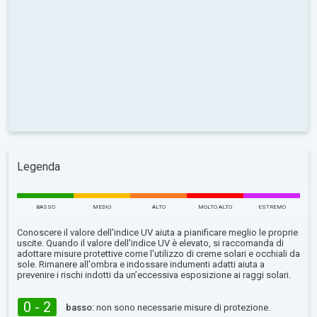
Legenda
BASSO
MEDIO
ALTO
MOLTO ALTO
ESTREMO
Conoscere il valore dell'indice UV aiuta a pianificare meglio le proprie
uscite. Quando il valore dell'indice UV è elevato, si raccomanda di
adottare misure protettive come l'utilizzo di creme solari e occhiali da
sole. Rimanere all'ombra e indossare indumenti adatti aiuta a
prevenire i rischi indotti da un’eccessiva esposizione ai raggi solari.
0 - 2
basso:
non sono necessarie misure di protezione.