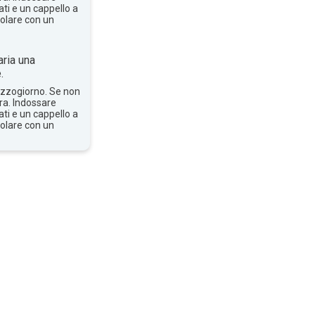
ti e un cappello a
solare con un
ria una
.
mezzogiorno. Se non
bra. Indossare
ti e un cappello a
solare con un