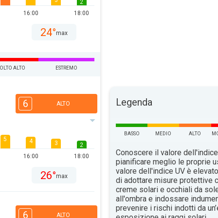
3
2
16:00
18:00
24°
max
OLTO ALTO
ESTREMO
Legenda
6
ALTO
BASSO
MEDIO
ALTO
MO
5
4
3
2
Conoscere il valore dell'indice
16:00
18:00
pianificare meglio le proprie u
valore dell'indice UV è elevat
26°
max
di adottare misure protettive c
creme solari e occhiali da sol
all'ombra e indossare indument
prevenire i rischi indotti da u
6
ALTO
esposizione ai raggi solari.