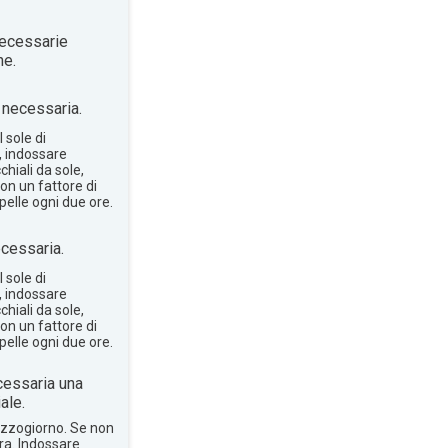
ecessarie
ne.
necessaria.
 sole di
, indossare
hiali da sole,
on un fattore di
pelle ogni due ore.
cessaria.
 sole di
, indossare
hiali da sole,
on un fattore di
pelle ogni due ore.
essaria una
ale.
mezzogiorno. Se non
bra. Indossare