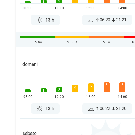
2
1
08:00
10:00
12:00
14:00
13 h
06:20
21:21
BASSO
MEDIO
ALTO
M
domani
6
6
5
4
2
1
08:00
10:00
12:00
14:00
13 h
06:22
21:20
sabato