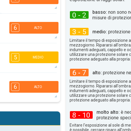
basso:
non sono n
0 - 2
misure di protezio
6
4
3
1
6
ALTO
3 - 5
16:00
18:00
medio:
protezione 
30°
Limitare il tempo di esposizione al
max
mezzogiorno. Ripararsi all'ombra
5
indumenti adeguati, cappello e occ
3
1
1
utilizzare una protezione solare c
5
MEDIO
protezione adeguato alla propria 
16:00
18:00
33°
6 - 7
max
alto:
protezione ne
5
4
3
2
Limitare il tempo di esposizione al
6
mezzogiorno. Ripararsi all'ombra
ALTO
16:00
18:00
indumenti adeguati, cappello e occ
utilizzare una protezione solare c
29°
max
protezione adeguato alla propria 
5
4
3
molto alto:
è nec
2
8 - 10
protezione speci
16:00
18:00
Evitare l'esposizione al sole di 
26°
è possibile, cercare riparo all'om
max