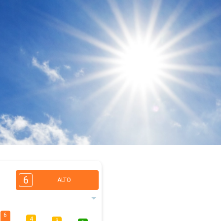
6
ALTO
6
4