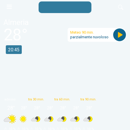
Almeria
28
°
Meteo 90 min.
parzialmente nuvoloso
20:45
adesso
tra 30 min.
tra 60 min.
tra 90 min.
28
°
28
°
28
°
28
°
28
°
28
°
28
°
 10 % 
 10 % 
 10 % 
 10 % 
 10 % 
 10 % 
 10 % 