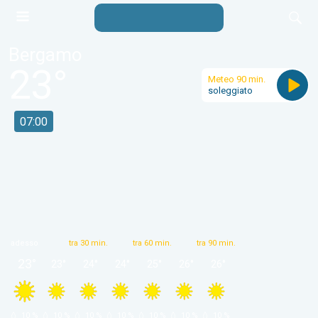
Bergamo
23
°
Meteo 90 min.
soleggiato
07:00
adesso
tra 30 min.
tra 60 min.
tra 90 min.
23
°
23
°
24
°
24
°
25
°
26
°
26
°
 10 % 
 10 % 
 10 % 
 10 % 
 10 % 
 10 % 
 10 % 