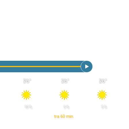
26
°
26
°
26
°
 10 % 
 5 % 
 5 % 
tra 60 min.