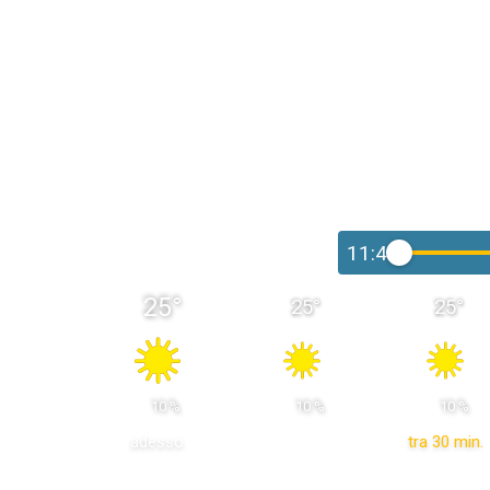
11:45
25
°
25
°
25
°
 10 % 
 10 % 
 10 % 
adesso
tra 30 min.