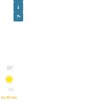
26
°
 5 % 
tra 90 min.