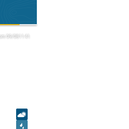
om 09/08
11:41