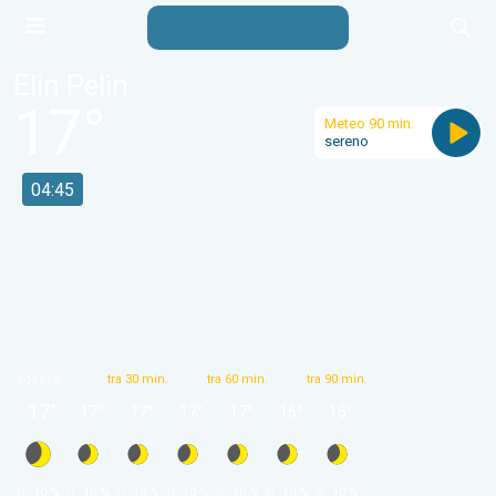
Elin Pelin
17
°
Meteo 90 min.
sereno
04:45
adesso
tra 30 min.
tra 60 min.
tra 90 min.
17
°
17
°
17
°
17
°
17
°
16
°
16
°
 10 % 
 10 % 
 10 % 
 10 % 
 10 % 
 10 % 
 10 % 