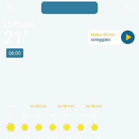
Ljubuški
21
°
Meteo 90 min.
soleggiato
06:00
adesso
tra 30 min.
tra 60 min.
tra 90 min.
21
°
22
°
22
°
22
°
23
°
24
°
25
°
 0 % 
 0 % 
 0 % 
 0 % 
 0 % 
 0 % 
 0 % 