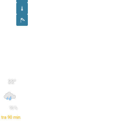
22
°
 95 % 
tra 90 min.