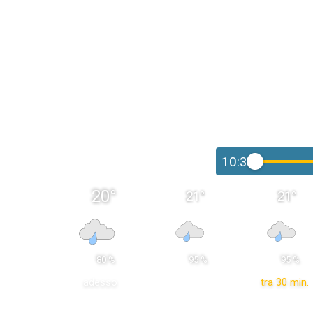
10:30
20
°
21
°
21
°
 80 % 
 95 % 
 95 % 
adesso
tra 30 min.