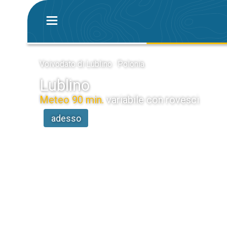
Voivodato di Lublino · Polonia
Lublino
Meteo 90 min.
variabile con rovesci
adesso