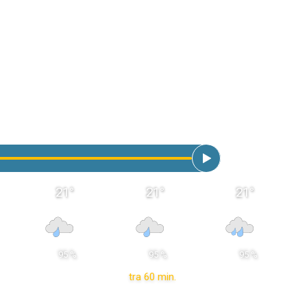
21
°
21
°
21
°
 95 % 
 95 % 
 95 % 
tra 60 min.