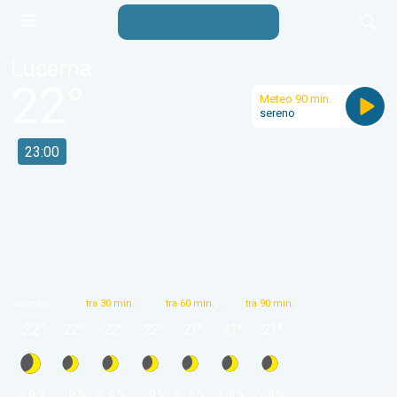
Lucerna
22
°
Meteo 90 min.
sereno
23:00
adesso
tra 30 min.
tra 60 min.
tra 90 min.
22
°
22
°
22
°
22
°
21
°
21
°
21
°
 0 % 
 0 % 
 0 % 
 0 % 
 0 % 
 0 % 
 0 % 