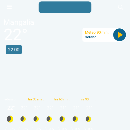
Mangalia
22
°
Meteo 90 min.
sereno
22:00
adesso
tra 30 min.
tra 60 min.
tra 90 min.
22
°
22
°
22
°
22
°
21
°
21
°
21
°
 0 % 
 0 % 
 0 % 
 0 % 
 0 % 
 0 % 
 0 % 