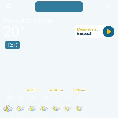
Montecampione
20
°
Meteo 90 min.
temporali
12:15
adesso
tra 30 min.
tra 60 min.
tra 90 min.
20
°
21
°
21
°
22
°
22
°
23
°
23
°
 95 % 
 95 % 
 95 % 
 95 % 
 95 % 
 95 % 
 90 % 