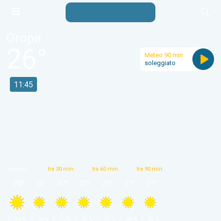
Oropa
26
°
Meteo 90 min.
soleggiato
11:45
adesso
tra 30 min.
tra 60 min.
tra 90 min.
26
°
26
°
27
°
27
°
27
°
27
°
27
°
 10 % 
 10 % 
 10 % 
 20 % 
 20 % 
 20 % 
 20 % 