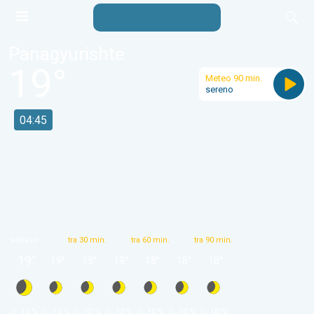
Panagyurishte
19
°
Meteo 90 min.
sereno
04:45
adesso
tra 30 min.
tra 60 min.
tra 90 min.
19
°
19
°
19
°
19
°
18
°
18
°
18
°
 10 % 
 10 % 
 10 % 
 10 % 
 10 % 
 10 % 
 10 % 