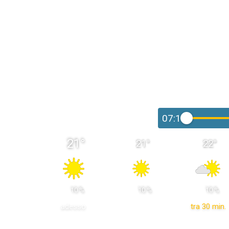
07:15
21
°
21
°
22
°
 10 % 
 10 % 
 10 % 
adesso
tra 30 min.