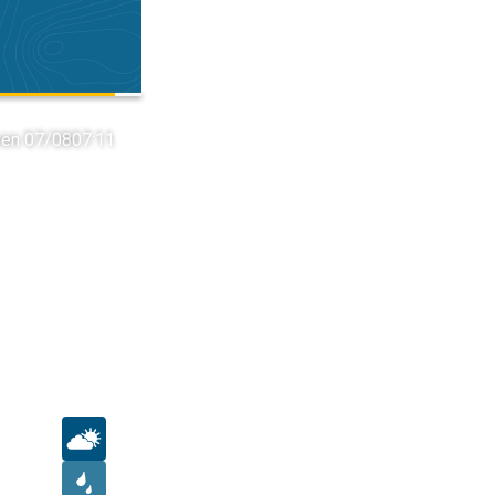
ven 07/08
07:11