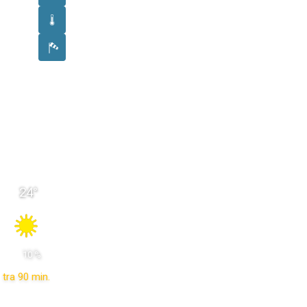
24
°
 10 % 
tra 90 min.