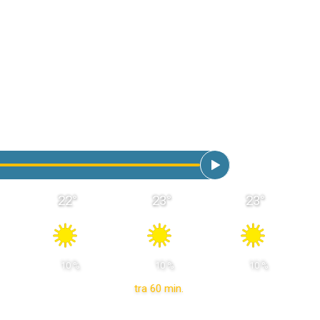
22
°
23
°
23
°
 10 % 
 10 % 
 10 % 
tra 60 min.