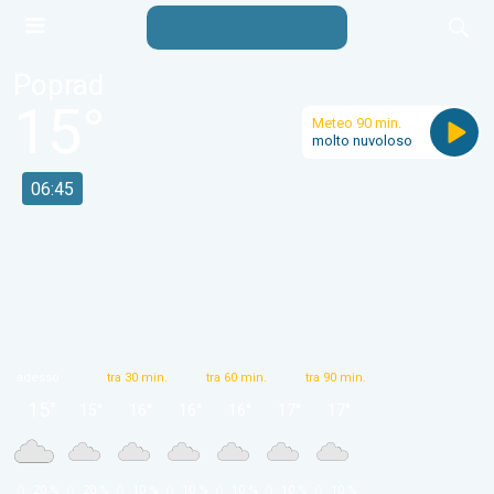
Poprad
15
°
Meteo 90 min.
molto nuvoloso
06:45
adesso
tra 30 min.
tra 60 min.
tra 90 min.
15
°
15
°
16
°
16
°
16
°
17
°
17
°
 20 % 
 20 % 
 10 % 
 10 % 
 10 % 
 10 % 
 10 % 