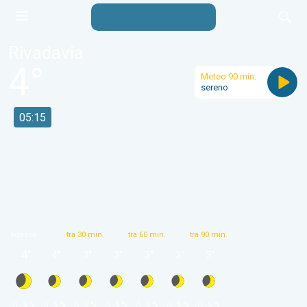
Rivadavia
4
°
Meteo 90 min.
sereno
05:15
adesso
tra 30 min.
tra 60 min.
tra 90 min.
4
°
4
°
3
°
3
°
3
°
3
°
3
°
 5 % 
 5 % 
 5 % 
 5 % 
 5 % 
 5 % 
 5 % 