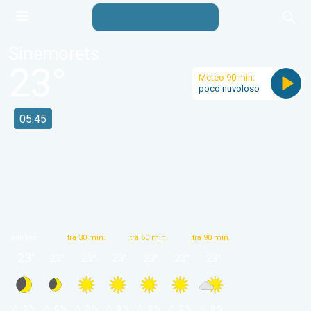
Sinemorets
23
°
Meteo 90 min.
poco nuvoloso
05:45
adesso
tra 30 min.
tra 60 min.
tra 90 min.
23
°
23
°
23
°
23
°
23
°
23
°
23
°
 0 % 
 0 % 
 0 % 
 0 % 
 0 % 
 0 % 
 0 % 