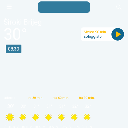
Široki Brijeg
30
°
Meteo 90 min.
soleggiato
08:30
adesso
tra 30 min.
tra 60 min.
tra 90 min.
30
°
30
°
31
°
31
°
31
°
32
°
32
°
 10 % 
 10 % 
 10 % 
 10 % 
 10 % 
 10 % 
 10 % 