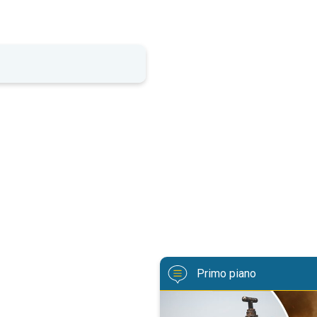
Primo piano
Il settentrione italiano entra in c