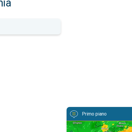
nia
Primo piano
Tifone verso il Giappone. Cronaca