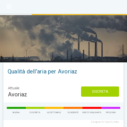
Qualità dell'aria per Avoriaz
Attuale
DISCRETA
Avoriaz
BUONA
DISCRETA
ACCETTABILE
SCADENTE
MOLTO INQUINATA
PESSIMA
European Air Quality Index