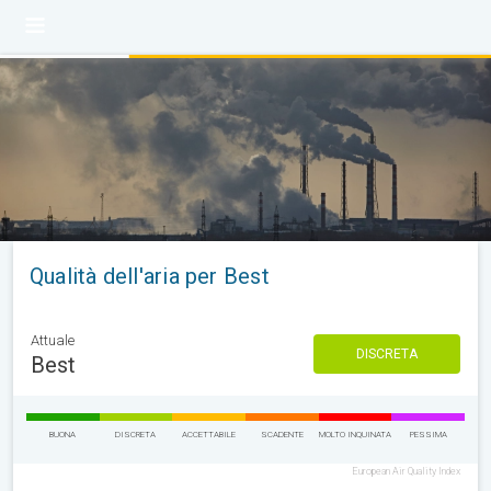
Qualità dell'aria per Best
Attuale
DISCRETA
Best
BUONA
DISCRETA
ACCETTABILE
SCADENTE
MOLTO INQUINATA
PESSIMA
European Air Quality Index