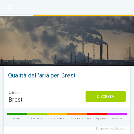
Qualità dell'aria per Brest
Attuale
DISCRETA
Brest
BUONA
DISCRETA
ACCETTABILE
SCADENTE
MOLTO INQUINATA
PESSIMA
European Air Quality Index