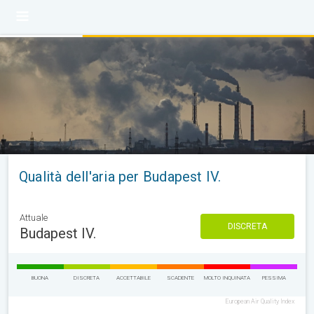
Qualità dell'aria per Budapest IV.
Attuale
DISCRETA
Budapest IV.
BUONA
DISCRETA
ACCETTABILE
SCADENTE
MOLTO INQUINATA
PESSIMA
European Air Quality Index