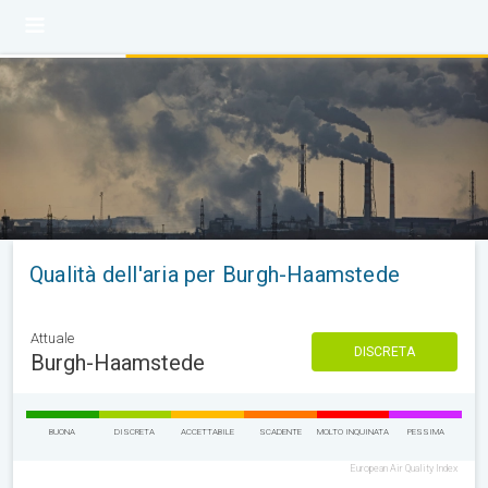
Qualità dell'aria per Burgh-Haamstede
Attuale
DISCRETA
Burgh-Haamstede
BUONA
DISCRETA
ACCETTABILE
SCADENTE
MOLTO INQUINATA
PESSIMA
European Air Quality Index