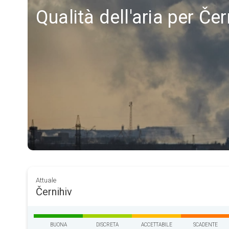
Qualità dell'aria per Čer
Attuale
Černihiv
BUONA
DISCRETA
ACCETTABILE
SCADENTE