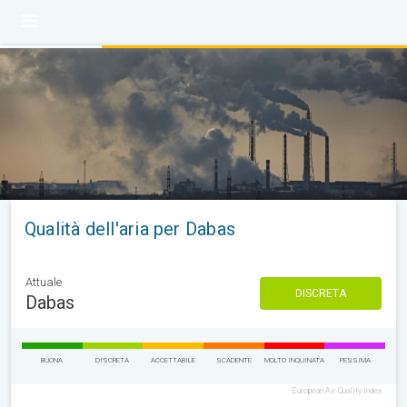
Qualità dell'aria per Dabas
Attuale
DISCRETA
Dabas
BUONA
DISCRETA
ACCETTABILE
SCADENTE
MOLTO INQUINATA
PESSIMA
European Air Quality Index