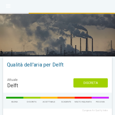
Qualità dell'aria per Delft
Attuale
DISCRETA
Delft
BUONA
DISCRETA
ACCETTABILE
SCADENTE
MOLTO INQUINATA
PESSIMA
European Air Quality Index