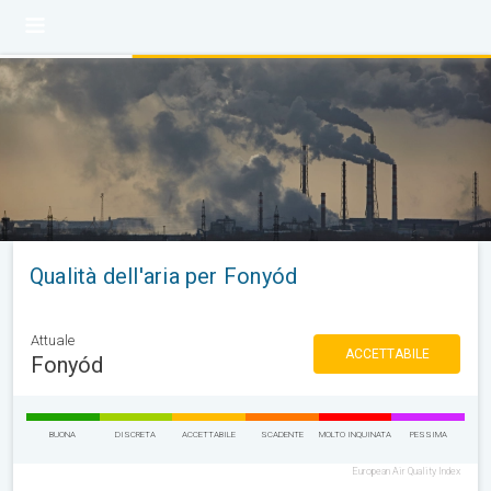
Qualità dell'aria per Fonyód
Attuale
ACCETTABILE
Fonyód
BUONA
DISCRETA
ACCETTABILE
SCADENTE
MOLTO INQUINATA
PESSIMA
European Air Quality Index