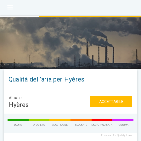
Qualità dell'aria per Hyères
Attuale
ACCETTABILE
Hyères
BUONA
DISCRETA
ACCETTABILE
SCADENTE
MOLTO INQUINATA
PESSIMA
European Air Quality Index