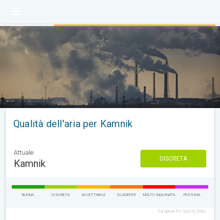
Qualità dell'aria per Kamnik
Attuale
DISCRETA
Kamnik
BUONA
DISCRETA
ACCETTABILE
SCADENTE
MOLTO INQUINATA
PESSIMA
European Air Quality Index