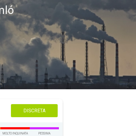
mló
DISCRETA
MOLTO INQUINATA
PESSIMA