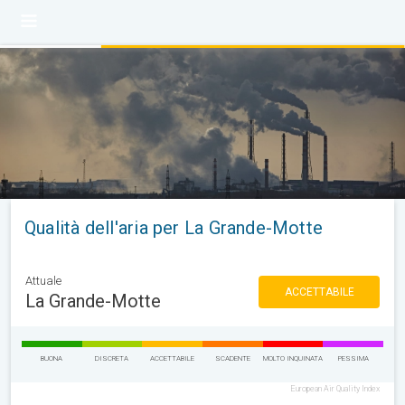
Qualità dell'aria per La Grande-Motte
Attuale
ACCETTABILE
La Grande-Motte
BUONA
DISCRETA
ACCETTABILE
SCADENTE
MOLTO INQUINATA
PESSIMA
European Air Quality Index