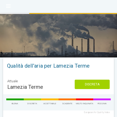
Qualità dell'aria per Lamezia Terme
Attuale
DISCRETA
Lamezia Terme
BUONA
DISCRETA
ACCETTABILE
SCADENTE
MOLTO INQUINATA
PESSIMA
European Air Quality Index