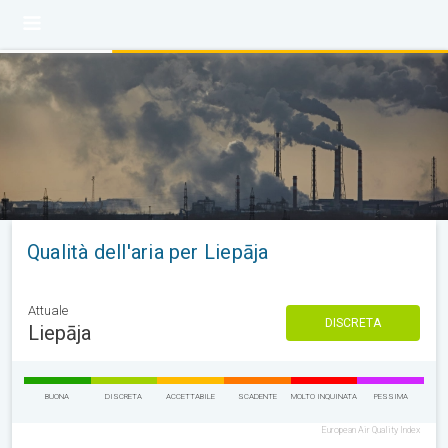
Qualità dell'aria per Liepāja
Attuale
DISCRETA
Liepāja
BUONA
DISCRETA
ACCETTABILE
SCADENTE
MOLTO INQUINATA
PESSIMA
European Air Quality Index