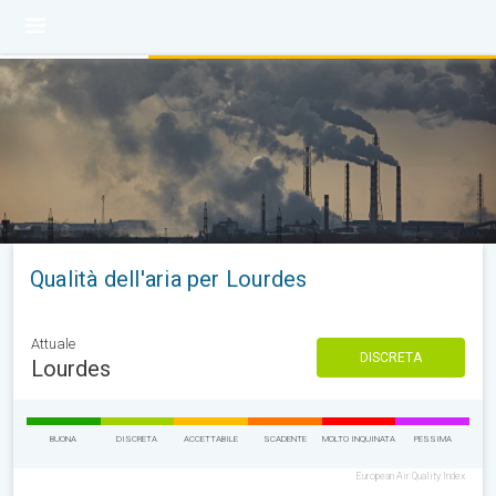
Qualità dell'aria per Lourdes
Attuale
DISCRETA
Lourdes
BUONA
DISCRETA
ACCETTABILE
SCADENTE
MOLTO INQUINATA
PESSIMA
European Air Quality Index