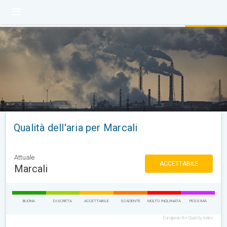
Qualità dell'aria per Marcali
Attuale
ACCETTABILE
Marcali
BUONA
DISCRETA
ACCETTABILE
SCADENTE
MOLTO INQUINATA
PESSIMA
European Air Quality Index