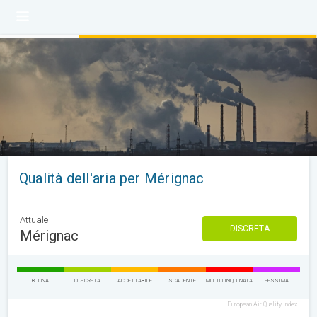
Qualità dell'aria per Mérignac
Attuale
DISCRETA
Mérignac
BUONA
DISCRETA
ACCETTABILE
SCADENTE
MOLTO INQUINATA
PESSIMA
European Air Quality Index