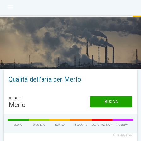
Qualità dell'aria per Merlo
Attuale
BUONA
Merlo
BUONA
DISCRETA
SCARSA
SCADENTE
MOLTO INQUINATA
PESSIMA
Air Quality Index