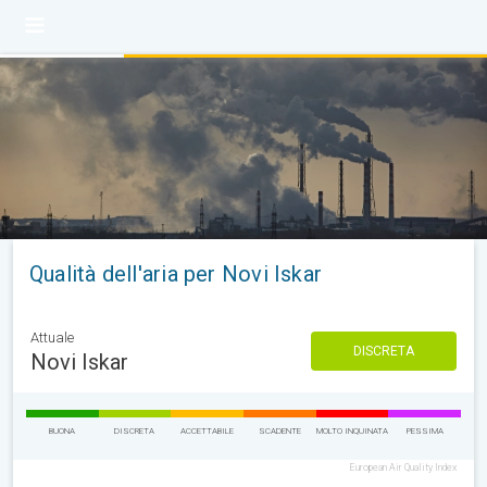
Qualità dell'aria per Novi Iskar
Attuale
DISCRETA
Novi Iskar
BUONA
DISCRETA
ACCETTABILE
SCADENTE
MOLTO INQUINATA
PESSIMA
European Air Quality Index