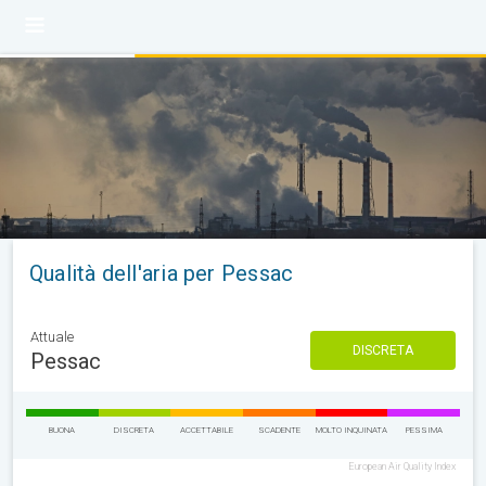
Qualità dell'aria per Pessac
Attuale
DISCRETA
Pessac
BUONA
DISCRETA
ACCETTABILE
SCADENTE
MOLTO INQUINATA
PESSIMA
European Air Quality Index