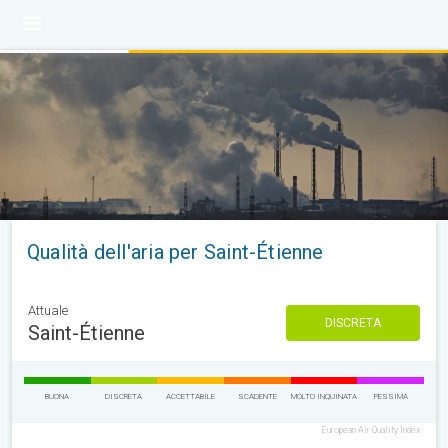
Qualità dell'aria per Saint-Étienne
Attuale
DISCRETA
Saint-Étienne
BUONA
DISCRETA
ACCETTABILE
SCADENTE
MOLTO INQUINATA
PESSIMA
European Air Quality Index